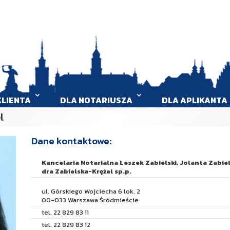
KLIENTA
DLA NOTARIUSZA
DLA APLIKANTA
l
Dane kontaktowe:
Kancelaria Notarialna Leszek Zabielski, Jolanta Zabie
dra Zabielska-Krężel sp.p.
ul. Górskiego Wojciecha 6 lok. 2
00-033 Warszawa Śródmieście
tel. 22 829 83 11
tel. 22 829 83 12