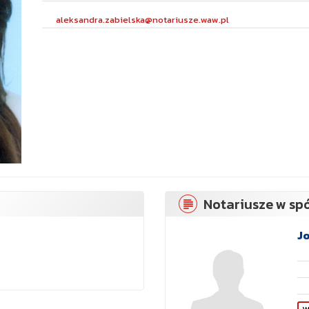
aleksandra.zabielska@notariusze.waw.pl
Notariusze w spó
Jo