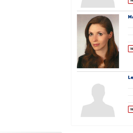
W
M
W
Le
W