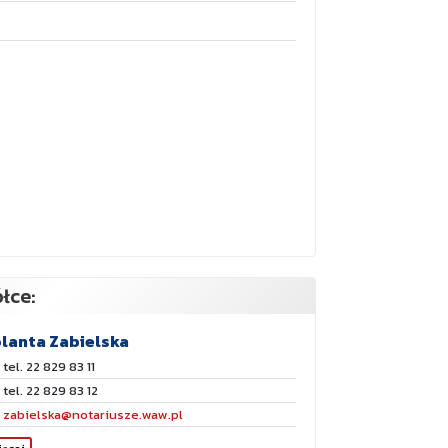
łce:
lanta Zabielska
tel. 22 829 83 11
tel. 22 829 83 12
zabielska@notariusze.waw.pl