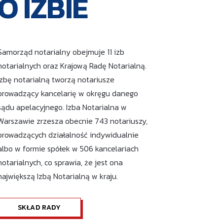
O IZBIE
Samorząd notarialny obejmuje 11 izb
notarialnych oraz Krajową Radę Notarialną.
Izbę notarialną tworzą notariusze
prowadzący kancelarię w okręgu danego
sądu apelacyjnego. Izba Notarialna w
Warszawie zrzesza obecnie 743 notariuszy,
prowadzących działalność indywidualnie
albo w formie spółek w 506 kancelariach
notarialnych, co sprawia, że jest ona
największą Izbą Notarialną w kraju.
SKŁAD RADY