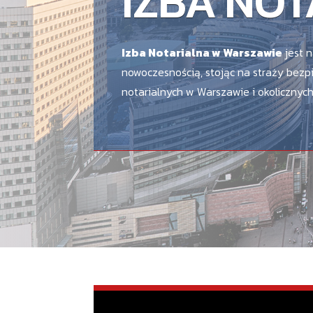
IZBA NO
Izba Notarialna w Warszawie
jest n
nowoczesnością, stojąc na straży bezp
notarialnych w Warszawie i okolicznyc