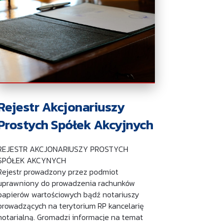
Rejestr Akcjonariuszy
Prostych Spółek Akcyjnych
REJESTR AKCJONARIUSZY PROSTYCH
SPÓŁEK AKCYNYCH
Rejestr prowadzony przez podmiot
uprawniony do prowadzenia rachunków
papierów wartościowych bądź notariuszy
prowadzących na terytorium RP kancelarię
notarialną. Gromadzi informacje na temat