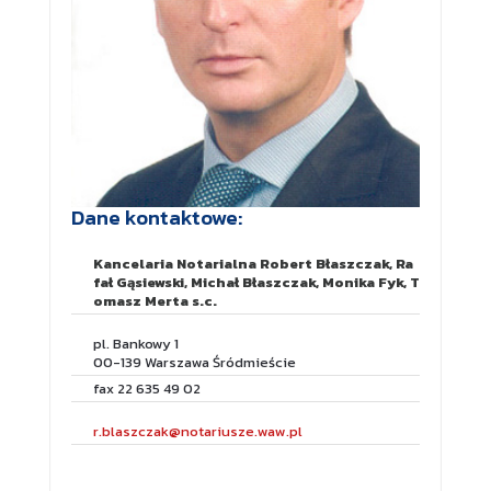
Dane kontaktowe:
Kancelaria Notarialna Robert Błaszczak, Ra
fał Gąsiewski, Michał Błaszczak, Monika Fyk, T
omasz Merta s.c.
pl. Bankowy 1
00-139 Warszawa Śródmieście
fax 22 635 49 02
r.blaszczak@notariusze.waw.pl