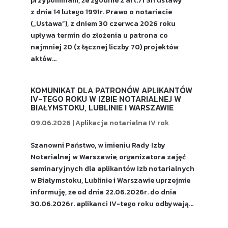
przypominam, że zgodnie z art.71 §11 ustawy
z dnia 14 lutego 1991r. Prawo o notariacie
(„Ustawa”), z dniem 30 czerwca 2026 roku
upływa termin do złożenia u patrona co
najmniej 20 (z łącznej liczby 70) projektów
aktów...
KOMUNIKAT DLA PATRONÓW APLIKANTÓW
IV-TEGO ROKU W IZBIE NOTARIALNEJ W
BIAŁYMSTOKU, LUBLINIE I WARSZAWIE
09.06.2026
|
Aplikacja notarialna IV rok
Szanowni Państwo, w imieniu Rady Izby
Notarialnej w Warszawie, organizatora zajęć
seminaryjnych dla aplikantów izb notarialnych
w Białymstoku, Lublinie i Warszawie uprzejmie
informuję, że od dnia 22.06.2026r. do dnia
30.06.2026r. aplikanci IV-tego roku odbywają...